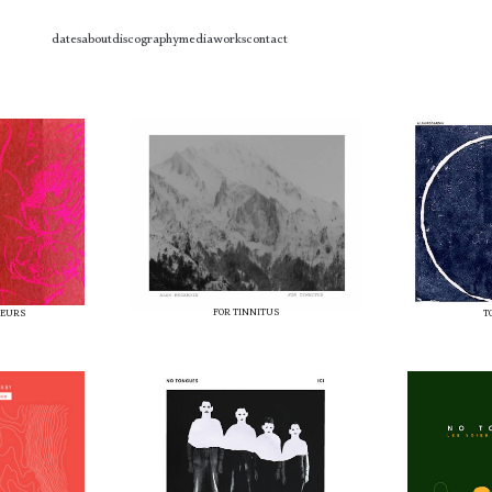
dates
about
discography
media
works
contact
FOR TINNITUS
MEURS
T