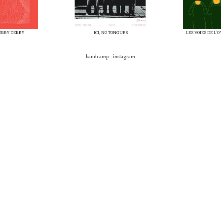
ERBY DERBY
ICI, NO TONGUES
LES VOIES DE L'
bandcamp
instagram